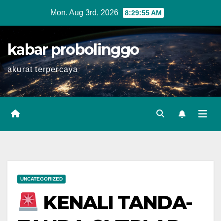
Skip
Mon. Aug 3rd, 2026
8:29:55 AM
to
content
kabar probolinggo
akurat terpercaya
UNCATEGORIZED
KENALI TANDA-