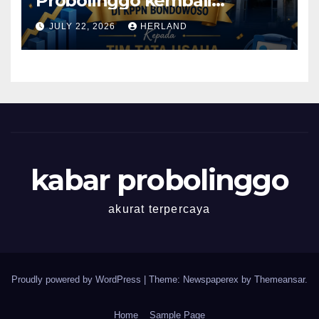
Probolinggo kembali
memperoleh Prestasi yang
JULY 22, 2026
HERLAND
Membanggakan!
kabar probolinggo
akurat terpercaya
Proudly powered by WordPress
|
Theme: Newspaperex by
Themeansar
.
Home
Sample Page