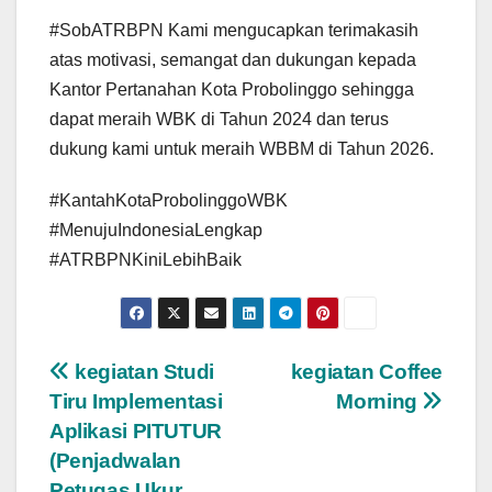
#SobATRBPN Kami mengucapkan terimakasih
atas motivasi, semangat dan dukungan kepada
Kantor Pertanahan Kota Probolinggo sehingga
dapat meraih WBK di Tahun 2024 dan terus
dukung kami untuk meraih WBBM di Tahun 2026.
#KantahKotaProbolinggoWBK
#MenujuIndonesiaLengkap
#ATRBPNKiniLebihBaik
Post
kegiatan Studi
kegiatan Coffee
Tiru Implementasi
Morning
navigation
Aplikasi PITUTUR
(Penjadwalan
Petugas Ukur