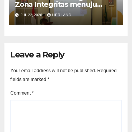
Zona Integritas menuju
Wilayah Bebas dari Korupsi
JUL 22, 2026
HERLAND
(WBK) dan Wilayah Birokrasi
Bersih Melayani (WBBM)
yang diselenggarakan oleh
Kantor Kementerian Agama
Kota Probolinggo
Leave a Reply
Your email address will not be published.
Required
fields are marked
*
Comment
*