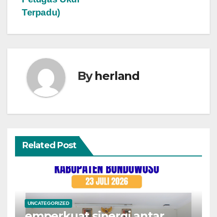
Terpadu)
By
herland
Related Post
UNCATEGORIZED
emperkuat sinergi antar