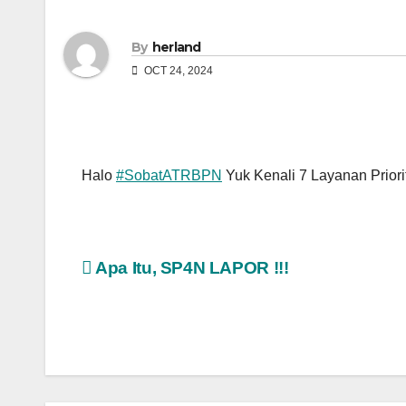
By
herland
OCT 24, 2024
Halo
#SobatATRBPN
Yuk Kenali 7 Layanan Prior
Post
Apa Itu, SP4N LAPOR !!!
navigation