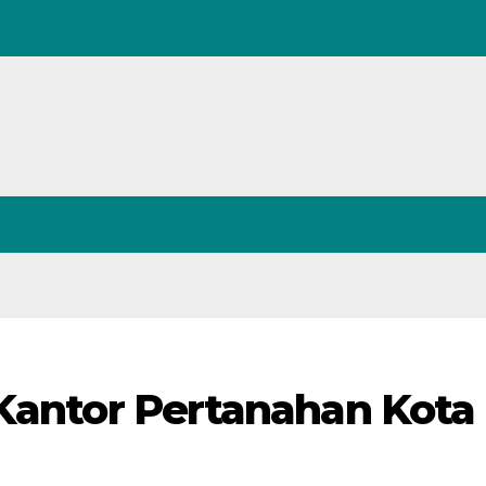
 Kantor Pertanahan Kota