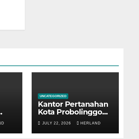
UNCATEGORIZED
Kantor Pertanahan
Kota Probolinggo
kembali
ND
JULY 22, 2026
HERLAND
h
memperoleh
psi
Prestasi yang