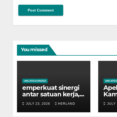
You missed
UNCATEGORIZED
UNCATE
emperkuat sinergi
Apel
antar satuan kerja,
Kami
Kantor Pertanahan
yang
JULY 23, 2026
HERLAND
JULY 
Kota Probolinggo
Kepa
menerima
Per