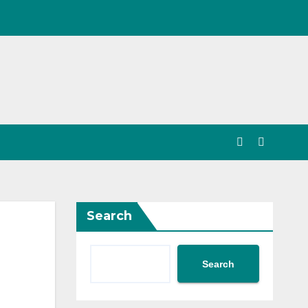
Search
Search