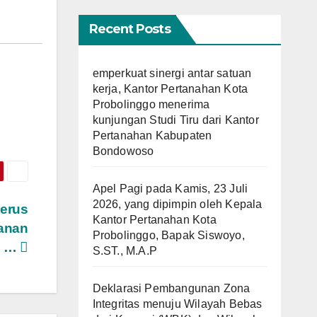
Recent Posts
emperkuat sinergi antar satuan
kerja, Kantor Pertanahan Kota
Probolinggo menerima
kunjungan Studi Tiru dari Kantor
Pertanahan Kabupaten
Bondowoso
Apel Pagi pada Kamis, 23 Juli
2026, yang dipimpin oleh Kepala
terus
Kantor Pertanahan Kota
yanan
Probolinggo, Bapak Siswoyo,
i …
S.ST., M.A.P
Deklarasi Pembangunan Zona
Integritas menuju Wilayah Bebas