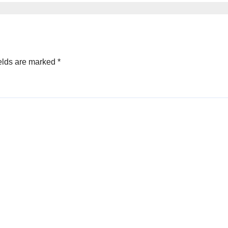
olinggo, Bapak
(WBK) dan Wila
oyo, S.ST.,
Birokrasi Bersih
.P
Melayani (WBBM
yang
diselenggaraka
elds are marked
*
oleh Kantor
Kementerian
Agama Kota
Probolinggo