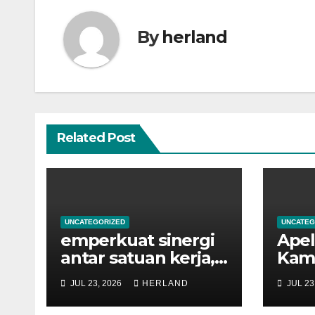
By
herland
Related Post
UNCATEGORIZED
UNCATEG
emperkuat sinergi
Apel
antar satuan kerja,
Kami
Kantor Pertanahan
yang
JUL 23, 2026
HERLAND
JUL 23
Kota Probolinggo
Kepa
menerima
Pert