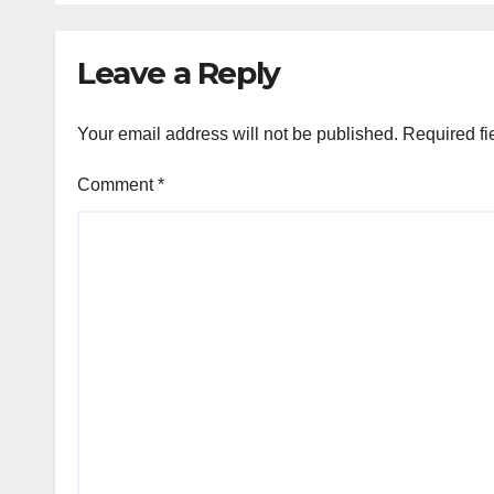
kunjungan Studi
Prob
Tiru dari Kantor
Sisw
Leave a Reply
Pertanahan
M.A
Kabupaten
Bondowoso
Your email address will not be published.
Required fi
Comment
*