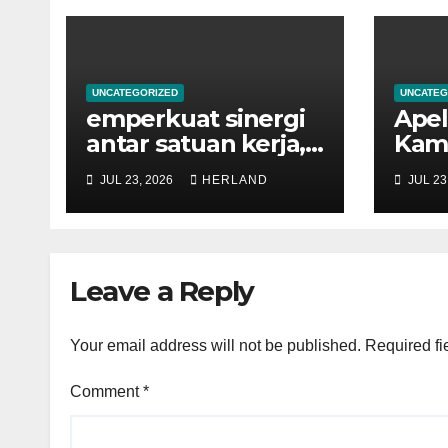
UNCATEGORIZED
UNCATEG
emperkuat sinergi
Apel
antar satuan kerja,
Kami
Kantor Pertanahan
yang
JUL 23, 2026
HERLAND
JUL 23
Kota Probolinggo
Kepa
menerima
Pert
kunjungan Studi
Prob
Tiru dari Kantor
Sisw
Leave a Reply
Pertanahan
M.A
Kabupaten
Bondowoso
Your email address will not be published.
Required fi
Comment
*