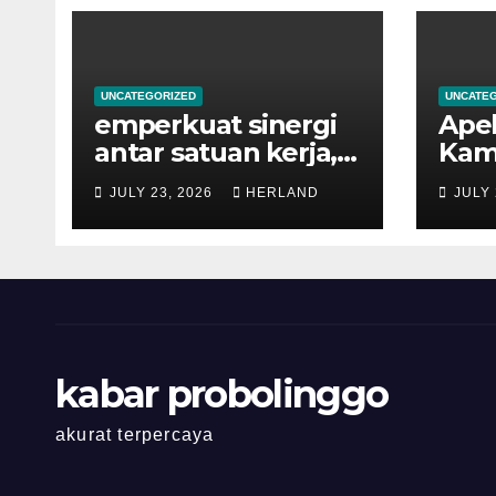
UNCATEGORIZED
UNCATE
emperkuat sinergi
Apel
antar satuan kerja,
Kami
Kantor Pertanahan
yang
JULY 23, 2026
HERLAND
JULY 
Kota Probolinggo
Kepa
menerima
Per
kunjungan Studi
Prob
Tiru dari Kantor
Sisw
Pertanahan
Kabupaten
Bondowoso
kabar probolinggo
akurat terpercaya