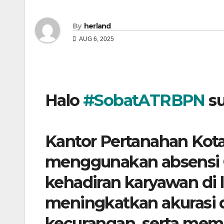
By
herland
AUG 6, 2025
Halo
#SobatATRBPN
su
Kantor Pertanahan Kota
menggunakan absensi 
kehadiran karyawan di l
meningkatkan akurasi d
kecurangan, serta me