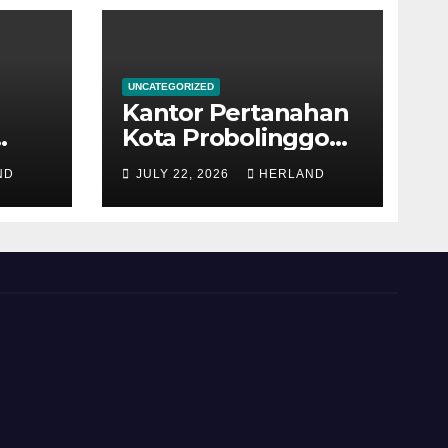
UNCATEGORIZED
Kantor Pertanahan
Kota Probolinggo
kembali
ND
JULY 22, 2026
HERLAND
h
memperoleh
psi
Prestasi yang
yah
Membanggakan!
M)
n