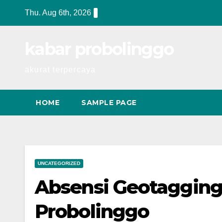
Skip
Thu. Aug 6th, 2026
to
content
kabar probolinggo
akurat terpercaya
HOME
SAMPLE PAGE
UNCATEGORIZED
Absensi Geotagging
Probolinggo