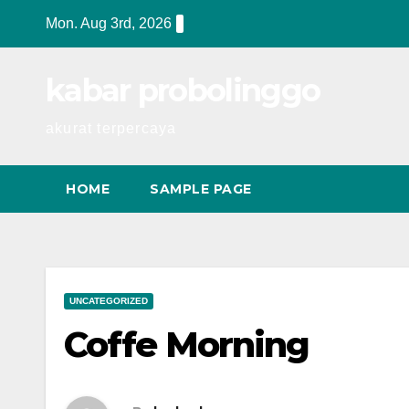
Skip
Mon. Aug 3rd, 2026
to
content
kabar probolinggo
akurat terpercaya
HOME
SAMPLE PAGE
UNCATEGORIZED
Coffe Morning