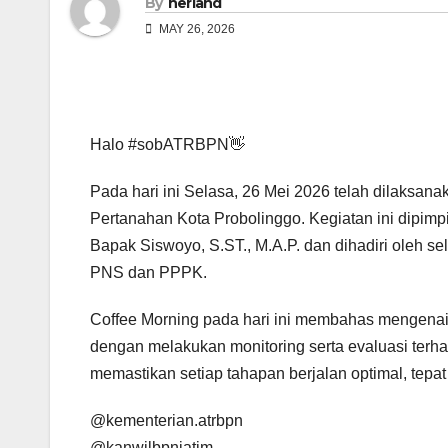
By
herland
MAY 26, 2026
Halo #sobATRBPN👋
Pada hari ini Selasa, 26 Mei 2026 telah dilaksan
Pertanahan Kota Probolinggo. Kegiatan ini dipim
Bapak Siswoyo, S.ST., M.A.P. dan dihadiri oleh s
PNS dan PPPK.
Coffee Morning pada hari ini membahas mengen
dengan melakukan monitoring serta evaluasi ter
memastikan setiap tahapan berjalan optimal, tepat 
@kementerian.atrbpn
@kanwilbpnjatim