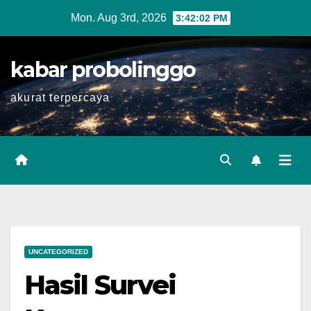
Skip
Mon. Aug 3rd, 2026
3:42:02 PM
to
content
kabar probolinggo
akurat terpercaya
UNCATEGORIZED
Hasil Survei