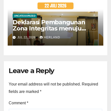
UNCATEGORIZED
Deklarasi Pembangunan
Zona Integritas menuju
Wilayah Bebas dari Korupsi
JUL 22, 2026
HERLAND
(WBK) dan Wilayah Birokrasi
Bersih Melayani (WBBM)
yang diselenggarakan oleh
Kantor Kementerian Agama
Kota Probolinggo
Leave a Reply
Your email address will not be published.
Required
fields are marked
*
Comment
*