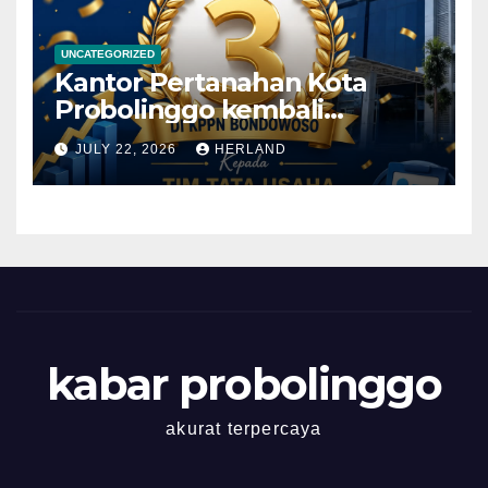
Kota Probolinggo
UNCATEGORIZED
Kantor Pertanahan Kota
Probolinggo kembali
memperoleh Prestasi yang
JULY 22, 2026
HERLAND
Membanggakan!
kabar probolinggo
akurat terpercaya