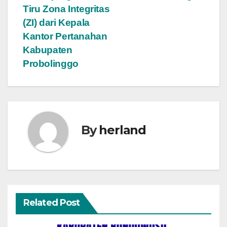
Tiru Zona Integritas
navigation
(ZI) dari Kepala
Kantor Pertanahan
Kabupaten
Probolinggo
By
herland
Related Post