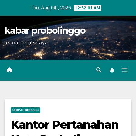
Skip
Thu. Aug 6th, 2026
12:52:01 AM
to
content
kabar probolinggo
akurat terpercaya
UNCATEGORIZED
Kantor Pertanahan