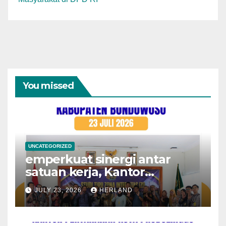
You missed
UNCATEGORIZED
emperkuat sinergi antar
satuan kerja, Kantor
Pertanahan Kota
JULY 23, 2026
HERLAND
Probolinggo menerima
kunjungan Studi Tiru dari
Kantor Pertanahan