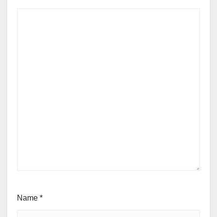
Name
*