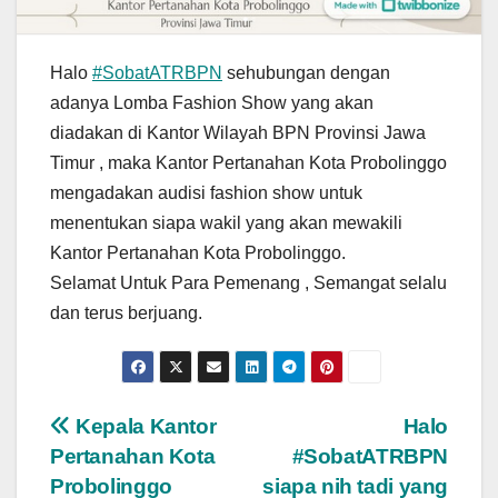
Halo
#SobatATRBPN
sehubungan dengan
adanya Lomba Fashion Show yang akan
diadakan di Kantor Wilayah BPN Provinsi Jawa
Timur , maka Kantor Pertanahan Kota Probolinggo
mengadakan audisi fashion show untuk
menentukan siapa wakil yang akan mewakili
Kantor Pertanahan Kota Probolinggo.
Selamat Untuk Para Pemenang , Semangat selalu
dan terus berjuang.
Post
Kepala Kantor
Halo
Pertanahan Kota
#SobatATRBPN
navigation
Probolinggo
siapa nih tadi yang