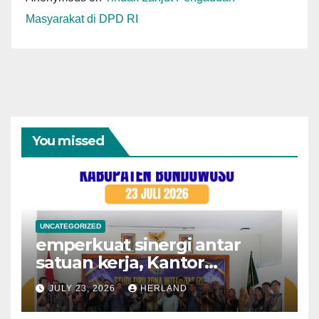
Masyarakat di DPD RI
You missed
UNCATEGORIZED
emperkuat sinergi antar
satuan kerja, Kantor
Pertanahan Kota
JULY 23, 2026
HERLAND
Probolinggo menerima
kunjungan Studi Tiru dari