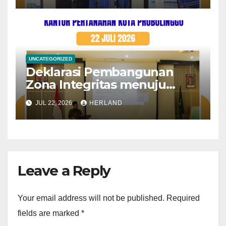
Siswoyo, S.ST., M.A.P
UNCATEGORIZED
Deklarasi Pembangunan
Zona Integritas menuju
Wilayah Bebas dari Korupsi
JUL 22, 2026
HERLAND
(WBK) dan Wilayah Birokrasi
Bersih Melayani (WBBM)
yang diselenggarakan oleh
Kantor Kementerian Agama
Kota Probolinggo
Leave a Reply
Your email address will not be published.
Required
fields are marked
*