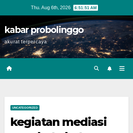
Skip
Thu. Aug 6th, 2026
6:51:52 AM
to
content
kabar probolinggo
akurat terpercaya
UNCATEGORIZED
kegiatan mediasi