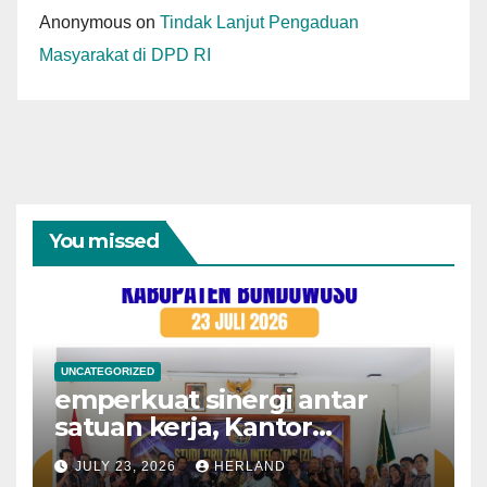
Anonymous
on
Tindak Lanjut Pengaduan
Masyarakat di DPD RI
You missed
UNCATEGORIZED
emperkuat sinergi antar
satuan kerja, Kantor
Pertanahan Kota
JULY 23, 2026
HERLAND
Probolinggo menerima