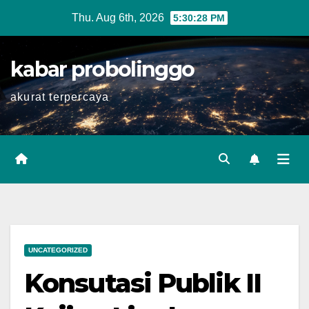
Skip
Thu. Aug 6th, 2026
5:30:29 PM
to
content
kabar probolinggo
akurat terpercaya
UNCATEGORIZED
Konsutasi Publik II