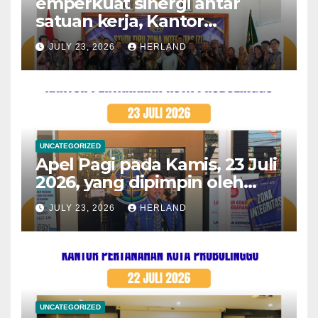
emperkuat sinergi antar
satuan kerja, Kantor
Pertanahan Kota
JULY 23, 2026
HERLAND
Probolinggo menerima
kunjungan Studi Tiru dari
Kantor Pertanahan
Kabupaten Bondowoso
UNCATEGORIZED
Apel Pagi pada Kamis, 23 Juli
2026, yang dipimpin oleh
Kepala Kantor Pertanahan
JULY 23, 2026
HERLAND
Kota Probolinggo, Bapak
Siswoyo, S.ST., M.A.P
UNCATEGORIZED