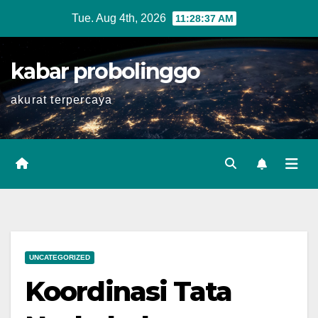
Skip
Tue. Aug 4th, 2026
11:28:38 AM
to
content
kabar probolinggo
akurat terpercaya
UNCATEGORIZED
Koordinasi Tata