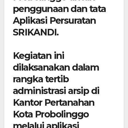
penggunaan dan tata
Aplikasi Persuratan
SRIKANDI.
​Kegiatan ini
dilaksanakan dalam
rangka tertib
administrasi arsip di
Kantor Pertanahan
Kota Probolinggo
melalui aplikasi