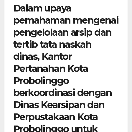
Dalam upaya
pemahaman mengenai
pengelolaan arsip dan
tertib tata naskah
dinas, Kantor
Pertanahan Kota
Probolinggo
berkoordinasi dengan
Dinas Kearsipan dan
Perpustakaan Kota
Probolinggo untuk