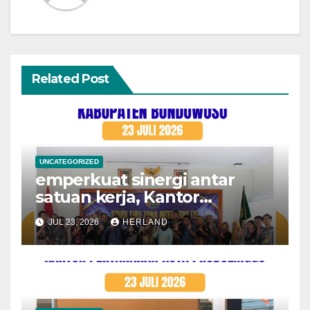
Related Post
UNCATEGORIZED
emperkuat sinergi antar
satuan kerja, Kantor
Pertanahan Kota
JUL 23, 2026
HERLAND
Probolinggo menerima
kunjungan Studi Tiru dari
Kantor Pertanahan
Kabupaten Bondowoso