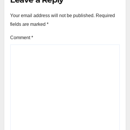
Your email address will not be published.
Required
fields are marked
*
Comment
*