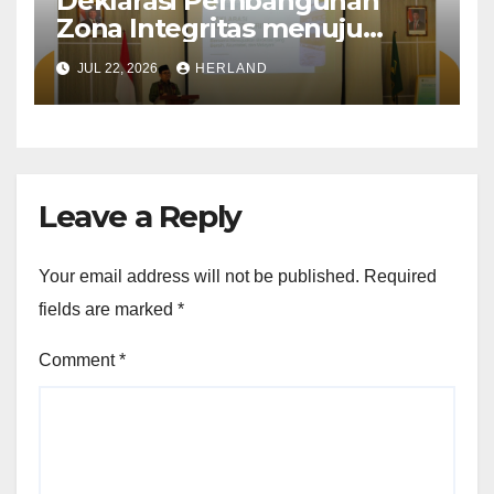
Deklarasi Pembangunan
Zona Integritas menuju
Wilayah Bebas dari Korupsi
JUL 22, 2026
HERLAND
(WBK) dan Wilayah Birokrasi
Bersih Melayani (WBBM)
yang diselenggarakan oleh
Kantor Kementerian Agama
Kota Probolinggo
Leave a Reply
Your email address will not be published.
Required
fields are marked
*
Comment
*