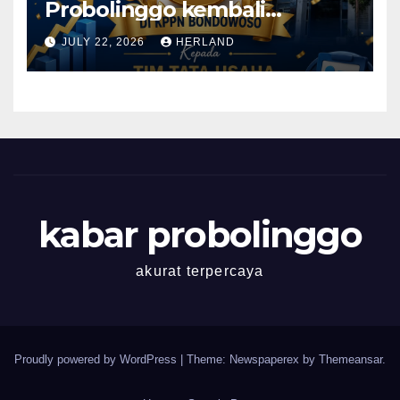
Probolinggo kembali
memperoleh Prestasi yang
JULY 22, 2026
HERLAND
Membanggakan!
kabar probolinggo
akurat terpercaya
Proudly powered by WordPress
|
Theme: Newspaperex by
Themeansar
.