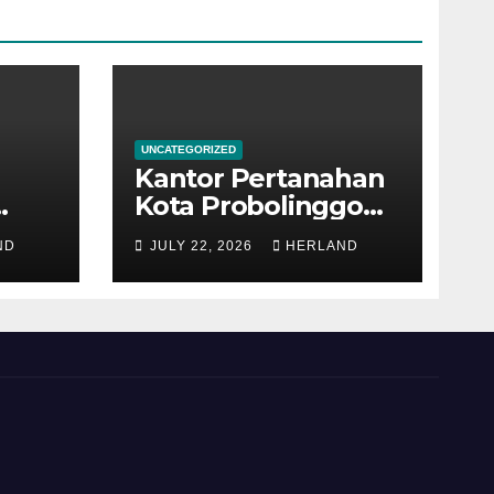
UNCATEGORIZED
Kantor Pertanahan
Kota Probolinggo
kembali
ND
JULY 22, 2026
HERLAND
h
memperoleh
psi
Prestasi yang
yah
Membanggakan!
M)
n