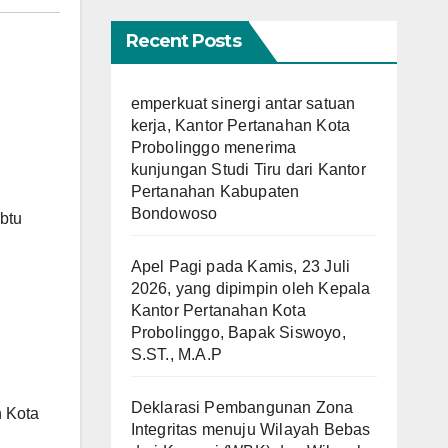
Recent Posts
emperkuat sinergi antar satuan
kerja, Kantor Pertanahan Kota
Probolinggo menerima
kunjungan Studi Tiru dari Kantor
Pertanahan Kabupaten
Bondowoso
btu
Apel Pagi pada Kamis, 23 Juli
2026, yang dipimpin oleh Kepala
Kantor Pertanahan Kota
Probolinggo, Bapak Siswoyo,
S.ST., M.A.P
Deklarasi Pembangunan Zona
 Kota
Integritas menuju Wilayah Bebas