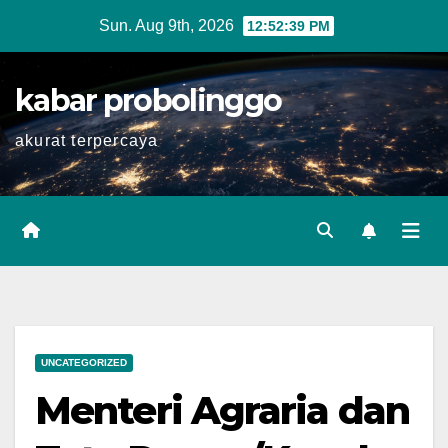
Skip
Sun. Aug 9th, 2026
12:52:40 PM
to
content
kabar probolinggo
akurat terpercaya
UNCATEGORIZED
Menteri Agraria dan