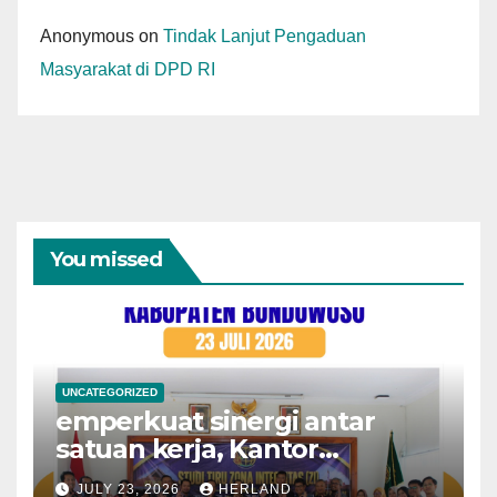
Anonymous
on
Tindak Lanjut Pengaduan
Masyarakat di DPD RI
You missed
UNCATEGORIZED
emperkuat sinergi antar
satuan kerja, Kantor
Pertanahan Kota
JULY 23, 2026
HERLAND