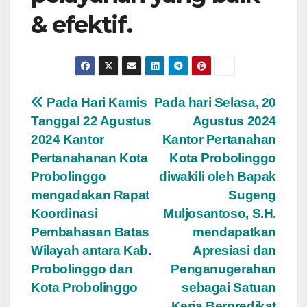
& efektif.
Post
Pada Hari Kamis
Pada hari Selasa, 20
Tanggal 22 Agustus
Agustus 2024
navigation
2024 Kantor
Kantor Pertanahan
Pertanahanan Kota
Kota Probolinggo
Probolinggo
diwakili oleh Bapak
mengadakan Rapat
Sugeng
Koordinasi
Muljosantoso, S.H.
Pembahasan Batas
mendapatkan
Wilayah antara Kab.
Apresiasi dan
Probolinggo dan
Penganugerahan
Kota Probolinggo
sebagai Satuan
Kerja Berpredikat