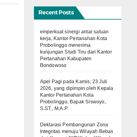
Recent Posts
emperkuat sinergi antar satuan
kerja, Kantor Pertanahan Kota
Probolinggo menerima
kunjungan Studi Tiru dari Kantor
Pertanahan Kabupaten
Bondowoso
Apel Pagi pada Kamis, 23 Juli
2026, yang dipimpin oleh Kepala
Kantor Pertanahan Kota
Probolinggo, Bapak Siswoyo,
S.ST., M.A.P
Deklarasi Pembangunan Zona
Integritas menuju Wilayah Bebas