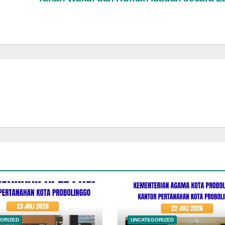
ORIZED
UNCATEGORIZED