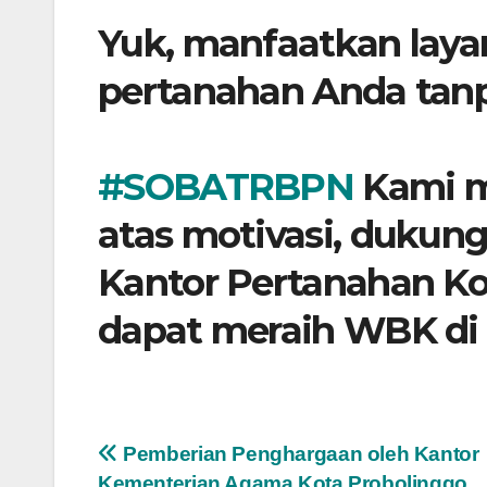
Yuk, manfaatkan laya
pertanahan Anda tanp
#SOBATRBPN
Kami m
atas motivasi, duku
Kantor Pertanahan Ko
dapat meraih WBK di
Post
Pemberian Penghargaan oleh Kantor
Kementerian Agama Kota Probolinggo