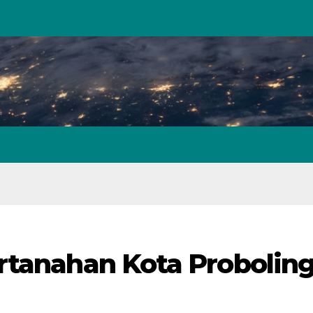
ertanahan Kota Probolin