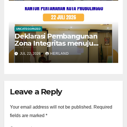
Siswoyo, S.ST., M.A.P
UNCATEGORIZED
Deklarasi Pembangunan
Zona Integritas menuju
Wilayah Bebas dari Korupsi
JUL 22, 2026
HERLAND
(WBK) dan Wilayah Birokrasi
Bersih Melayani (WBBM)
yang diselenggarakan oleh
Kantor Kementerian Agama
Kota Probolinggo
Leave a Reply
Your email address will not be published.
Required
fields are marked
*