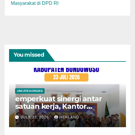
Masyarakat di DPD RI
You missed
UNCATEGORIZED
emperkuat sinergi antar
satuan kerja, Kantor
Pertanahan Kota
JULY 23, 2026
HERLAND
Probolinggo menerima
kunjungan Studi Tiru dari