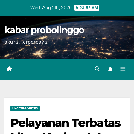
Skip
Wed. Aug 5th, 2026
9:23:52 AM
to
content
kabar probolinggo
akurat terpercaya
UNCATEGORIZED
Pelayanan Terbatas