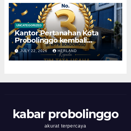
yang diselenggarakan oleh
Kantor Kementerian Agama
Kota Probolinggo
UNCATEGORIZED
Kantor Pertanahan Kota
Probolinggo kembali
memperoleh Prestasi yang
JULY 22, 2026
HERLAND
Membanggakan!
kabar probolinggo
akurat terpercaya