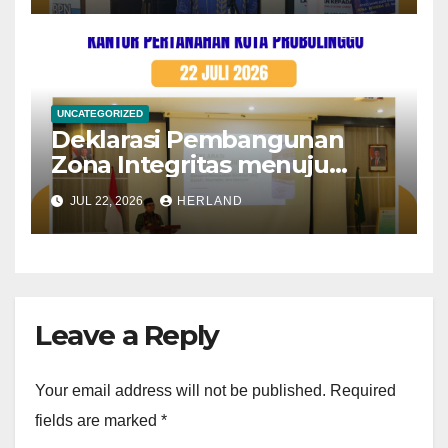
Siswoyo, S.ST., M.A.P
UNCATEGORIZED
Deklarasi Pembangunan
Zona Integritas menuju
Wilayah Bebas dari Korupsi
JUL 22, 2026
HERLAND
(WBK) dan Wilayah Birokrasi
Bersih Melayani (WBBM)
yang diselenggarakan oleh
Kantor Kementerian Agama
Kota Probolinggo
Leave a Reply
Your email address will not be published.
Required
fields are marked
*