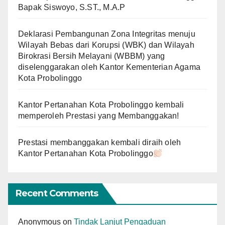
Bapak Siswoyo, S.ST., M.A.P
Deklarasi Pembangunan Zona Integritas menuju
Wilayah Bebas dari Korupsi (WBK) dan Wilayah
Birokrasi Bersih Melayani (WBBM) yang
diselenggarakan oleh Kantor Kementerian Agama
Kota Probolinggo
Kantor Pertanahan Kota Probolinggo kembali
memperoleh Prestasi yang Membanggakan!
Prestasi membanggakan kembali diraih oleh
Kantor Pertanahan Kota Probolinggo
Recent Comments
Anonymous
on
Tindak Lanjut Pengaduan