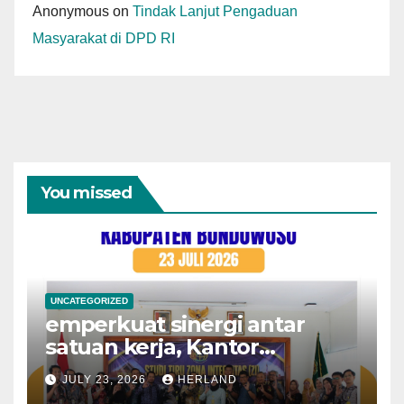
Anonymous
on
Tindak Lanjut Pengaduan
Masyarakat di DPD RI
You missed
UNCATEGORIZED
emperkuat sinergi antar
satuan kerja, Kantor
Pertanahan Kota
JULY 23, 2026
HERLAND
Probolinggo menerima