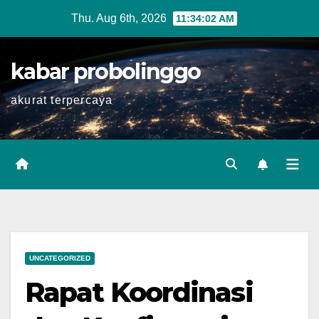
Skip
Thu. Aug 6th, 2026
11:34:03 AM
to
content
kabar probolinggo
akurat terpercaya
UNCATEGORIZED
Rapat Koordinasi