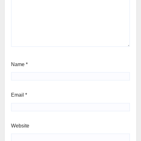
Name
*
Email
*
Website