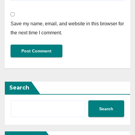
Save my name, email, and website in this browser for
the next time I comment.
Search
Search