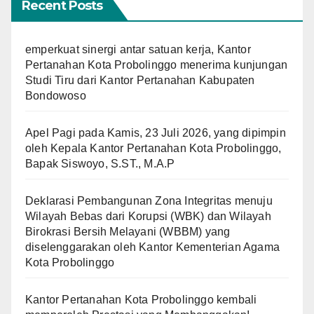
Recent Posts
emperkuat sinergi antar satuan kerja, Kantor
Pertanahan Kota Probolinggo menerima kunjungan
Studi Tiru dari Kantor Pertanahan Kabupaten
Bondowoso
Apel Pagi pada Kamis, 23 Juli 2026, yang dipimpin
oleh Kepala Kantor Pertanahan Kota Probolinggo,
Bapak Siswoyo, S.ST., M.A.P
Deklarasi Pembangunan Zona Integritas menuju
Wilayah Bebas dari Korupsi (WBK) dan Wilayah
Birokrasi Bersih Melayani (WBBM) yang
diselenggarakan oleh Kantor Kementerian Agama
Kota Probolinggo
Kantor Pertanahan Kota Probolinggo kembali