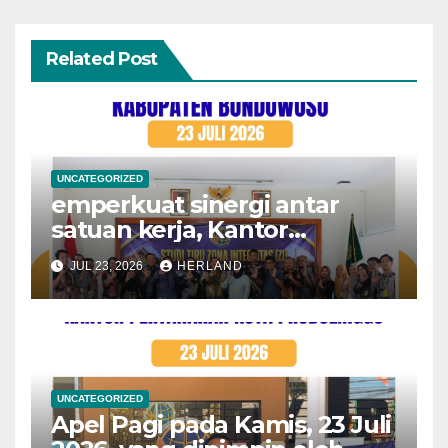
Related Post
UNCATEGORIZED
emperkuat sinergi antar
satuan kerja, Kantor
Pertanahan Kota
JUL 23, 2026
HERLAND
Probolinggo menerima
kunjungan Studi Tiru dari
Kantor Pertanahan
Kabupaten Bondowoso
UNCATEGORIZED
Apel Pagi pada Kamis, 23 Juli