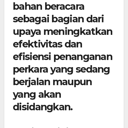
bahan beracara
sebagai bagian dari
upaya meningkatkan
efektivitas dan
efisiensi penanganan
perkara yang sedang
berjalan maupun
yang akan
disidangkan.