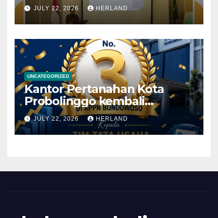
Wilayah Bebas dari Korupsi
JULY 22, 2026
HERLAND
(WBK) dan Wilayah Birokrasi
Bersih Melayani (WBBM)
yang diselenggarakan oleh
Kantor Kementerian Agama
Kota Probolinggo
UNCATEGORIZED
Kantor Pertanahan Kota
Probolinggo kembali
memperoleh Prestasi yang
JULY 22, 2026
HERLAND
Membanggakan!