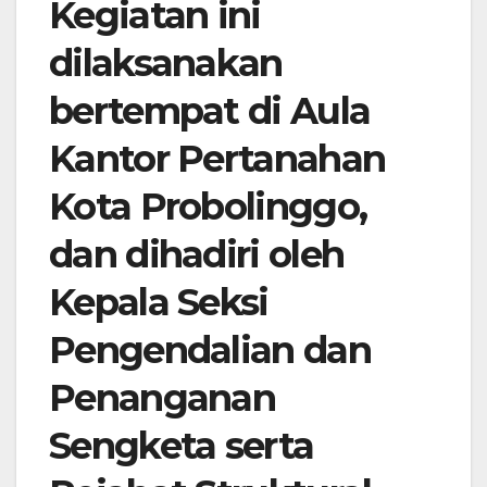
Kegiatan ini
dilaksanakan
bertempat di Aula
Kantor Pertanahan
Kota Probolinggo,
dan dihadiri oleh
Kepala Seksi
Pengendalian dan
Penanganan
Sengketa serta