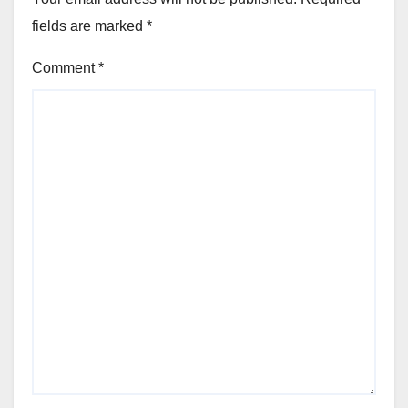
fields are marked
*
Comment
*