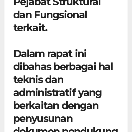
Pejabat Struktural
dan Fungsional
terkait.
Dalam rapat ini
dibahas berbagai hal
teknis dan
administratif yang
berkaitan dengan
penyusunan
dokumen pendukung