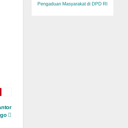
Pengaduan Masyarakat di DPD RI
h
ntor
ggo