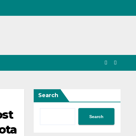
Search
ost
Search
ota