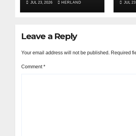
JUL 23, 2026
HERLAND
JUL 23
Kota Probolinggo
Kepa
menerima
Pert
kunjungan Studi
Prob
Tiru dari Kantor
Sisw
Leave a Reply
Pertanahan
M.A
Kabupaten
Bondowoso
Your email address will not be published.
Required fi
Comment
*