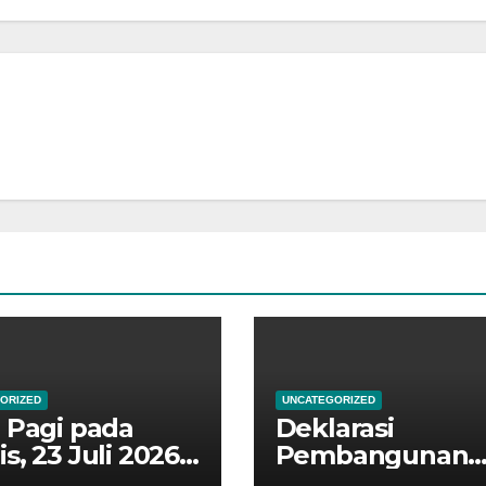
ORIZED
UNCATEGORIZED
 Pagi pada
Deklarasi
s, 23 Juli 2026,
Pembangunan
 dipimpin oleh
Zona Integritas