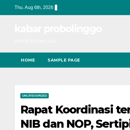
Skip
Thu. Aug 6th, 2026
to
content
kabar probolinggo
akurat terpercaya
HOME
SAMPLE PAGE
UNCATEGORIZED
Rapat Koordinasi ter
NIB dan NOP, Sertip