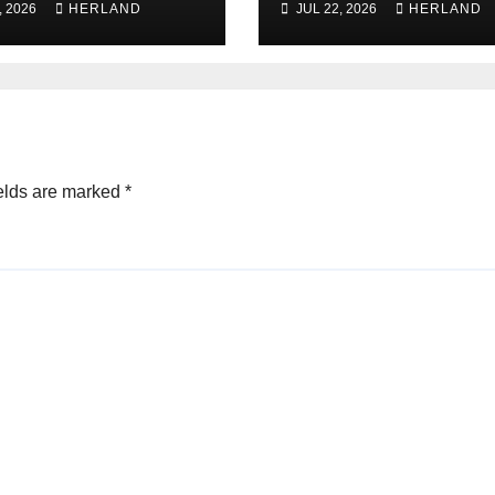
, 2026
HERLAND
JUL 22, 2026
HERLAND
la Kantor
menuju Wilayah
anahan Kota
Bebas dari Koru
olinggo, Bapak
(WBK) dan Wila
oyo, S.ST.,
Birokrasi Bersih
.P
Melayani (WBBM
yang
diselenggaraka
elds are marked
*
oleh Kantor
Kementerian
Agama Kota
Probolinggo