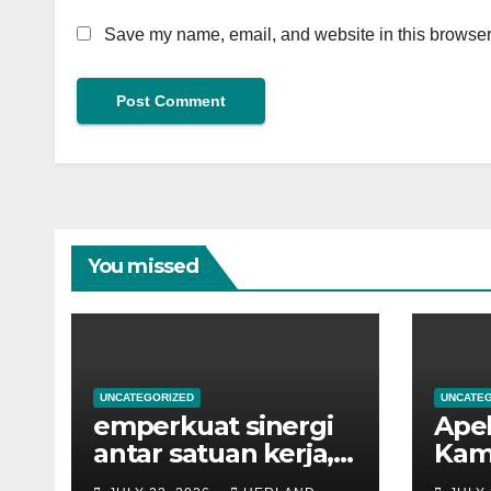
Save my name, email, and website in this browser 
You missed
UNCATEGORIZED
UNCATE
emperkuat sinergi
Apel
antar satuan kerja,
Kami
Kantor Pertanahan
yang