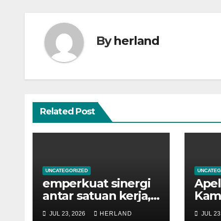
By
herland
Related Post
UNCATEGORIZED
UNCATEG
emperkuat sinergi
Apel
antar satuan kerja,
Kami
Kantor Pertanahan
yang
JUL 23, 2026
HERLAND
JUL 23
Kota Probolinggo
Kepa