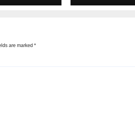
anahan Kota
Bebas dari Koru
olinggo, Bapak
(WBK) dan Wila
oyo, S.ST.,
Birokrasi Bersih
.P
Melayani (WBBM
yang
diselenggaraka
elds are marked
*
oleh Kantor
Kementerian
Agama Kota
Probolinggo