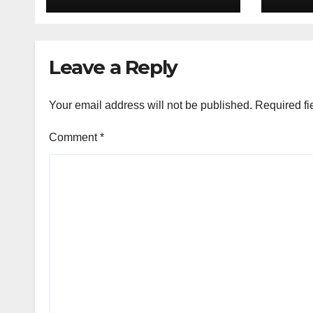
menerima
Pert
kunjungan Studi
Prob
Tiru dari Kantor
Sisw
Leave a Reply
Pertanahan
M.A
Kabupaten
Bondowoso
Your email address will not be published.
Required fi
Comment
*