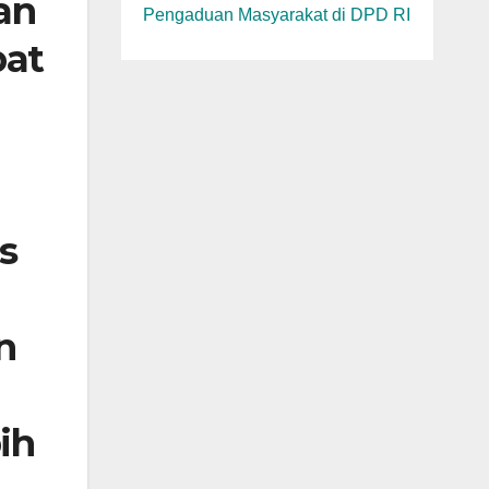
an
Pengaduan Masyarakat di DPD RI
pat
s
n
ih