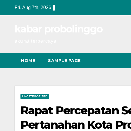
Skip
Fri. Aug 7th, 2026
to
content
kabar probolinggo
akurat terpercaya
HOME
SAMPLE PAGE
UNCATEGORIZED
Rapat Percepatan Se
Pertanahan Kota Pr