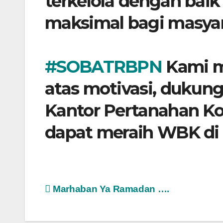
terkelola dengan bai
maksimal bagi masyar
#SOBATRBPN
​ Kami
atas motivasi, duku
Kantor Pertanahan Ko
dapat meraih WBK di
Post
Marhaban Ya Ramadan ….
navigation