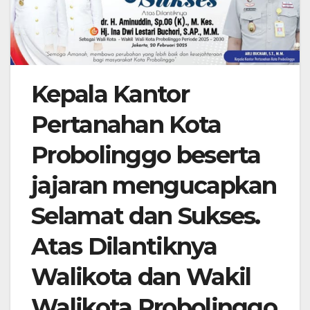
Kepala Kantor
Pertanahan Kota
Probolinggo beserta
jajaran mengucapkan
Selamat dan Sukses.
Atas Dilantiknya
Walikota dan Wakil
Walikota Probolinggo