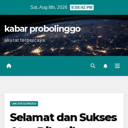
Skip
Sat. Aug 8th, 2026
9:59:43 PM
to
content
kabar probolinggo
akurat terpercaya
UNCATEGORIZED
Selamat dan Sukses