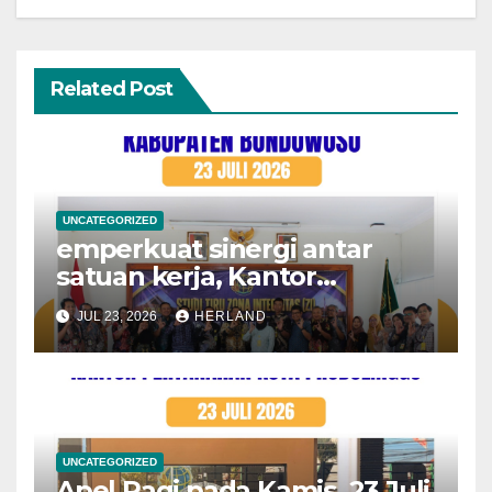
Related Post
UNCATEGORIZED
emperkuat sinergi antar
satuan kerja, Kantor
Pertanahan Kota
JUL 23, 2026
HERLAND
Probolinggo menerima
kunjungan Studi Tiru dari
Kantor Pertanahan
Kabupaten Bondowoso
UNCATEGORIZED
Apel Pagi pada Kamis, 23 Juli