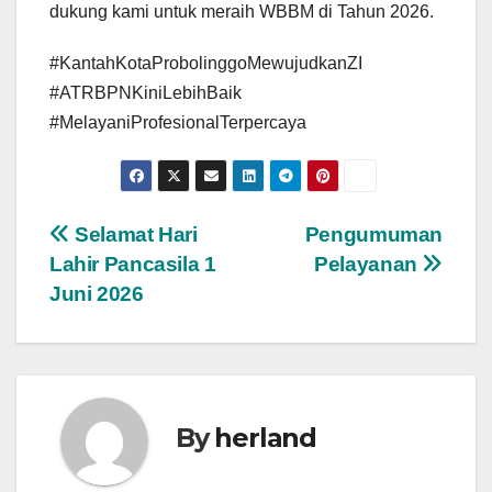
dukung kami untuk meraih WBBM di Tahun 2026.
#KantahKotaProbolinggoMewujudkanZI
#ATRBPNKiniLebihBaik
#MelayaniProfesionalTerpercaya
Post
Selamat Hari
Pengumuman
Lahir Pancasila 1
Pelayanan
navigation
Juni 2026
By
herland