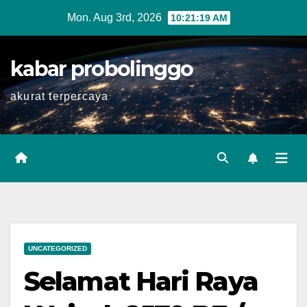
Skip
Mon. Aug 3rd, 2026
10:21:20 AM
to
content
kabar probolinggo
akurat terpercaya
UNCATEGORIZED
Selamat Hari Raya