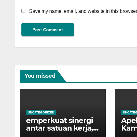
Save my name, email, and website in this browser 
You missed
UNCATEGORIZED
UNCATE
emperkuat sinergi
Apel
antar satuan kerja,
Kami
Kantor Pertanahan
yang