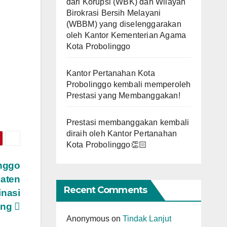
dari Korupsi (WBK) dan Wilayah
Birokrasi Bersih Melayani
(WBBM) yang diselenggarakan
oleh Kantor Kementerian Agama
Kota Probolinggo
Kantor Pertanahan Kota
Probolinggo kembali memperoleh
Prestasi yang Membanggakan!
Prestasi membanggakan kembali
diraih oleh Kantor Pertanahan
Kota Probolinggo👏🏻
inggo
paten
Recent Comments
inasi
ang
Anonymous
on
Tindak Lanjut