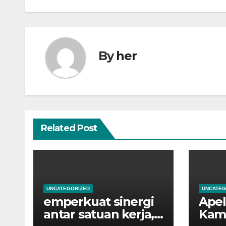
By
her
Related Post
UNCATEGORIZED
UNCATEG
emperkuat sinergi
Apel
antar satuan kerja,
Kami