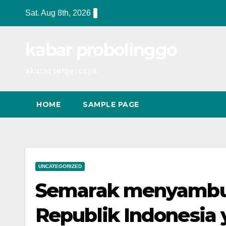
Skip
Sat. Aug 8th, 2026
to
content
kabar probolinggo
akurat terpercaya
HOME
SAMPLE PAGE
UNCATEGORIZED
Semarak menyambu
Republik Indonesia 