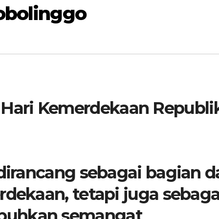
obolinggo
Hari Kemerdekaan Republi
 dirancang sebagai bagian d
rdekaan, tetapi juga sebaga
buhkan semangat