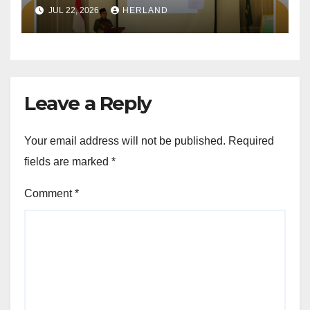
Wilayah Bebas dari Korupsi
JUL 22, 2026
HERLAND
(WBK) dan Wilayah Birokrasi
Bersih Melayani (WBBM)
yang diselenggarakan oleh
Kantor Kementerian Agama
Kota Probolinggo
Leave a Reply
Your email address will not be published.
Required
fields are marked
*
Comment
*