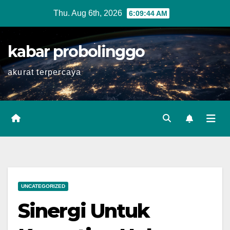
Skip
Thu. Aug 6th, 2026
6:09:45 AM
to
content
kabar probolinggo
akurat terpercaya
UNCATEGORIZED
Sinergi Untuk