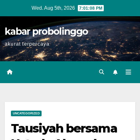
Skip
Wed. Aug 5th, 2026
7:01:09 PM
to
content
kabar probolinggo
akurat terpercaya
UNCATEGORIZED
Tausiyah bersama