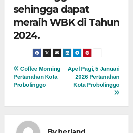
sehingga dapat
meraih WBK di Tahun
2024.
Post
Coffee Morning
Apel Pagi, 5 Januari
Pertanahan Kota
2026 Pertanahan
navigation
Probolinggo
Kota Probolinggo
By
herland